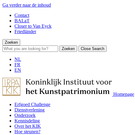
Ga verder naar de inhoud
Contact
BALaT
Closer to Van Eyck
Friedländer
Zoeken
Zoeken
Close Search
NL
FR
EN
Homepage
Erfgoed Challenge
Dienstverlening
Onderzoek
Kennisdeling
Over het KIK
Hoe steunen?