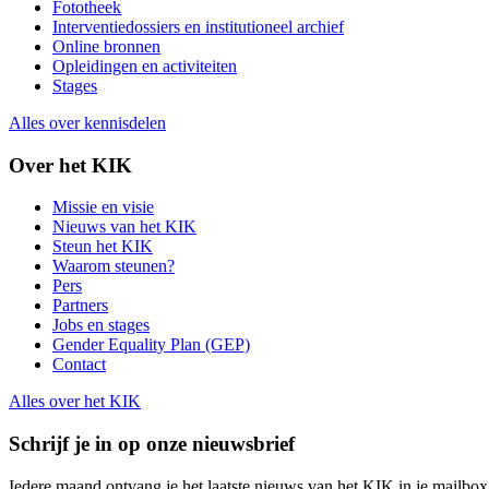
Fototheek
Interventiedossiers en institutioneel archief
Online bronnen
Opleidingen en activiteiten
Stages
Alles over kennisdelen
Over het KIK
Missie en visie
Nieuws van het KIK
Steun het KIK
Waarom steunen?
Pers
Partners
Jobs en stages
Gender Equality Plan (GEP)
Contact
Alles over het KIK
Schrijf je in op onze nieuwsbrief
Iedere maand ontvang je het laatste nieuws van het KIK in je mailbox