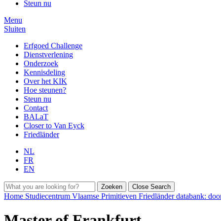
Steun nu
Menu
Sluiten
Erfgoed Challenge
Dienstverlening
Onderzoek
Kennisdeling
Over het KIK
Hoe steunen?
Steun nu
Contact
BALaT
Closer to Van Eyck
Friedländer
NL
FR
EN
Zoeken
Close Search
Home
Studiecentrum Vlaamse Primitieven
Friedländer databank: do
Master of Frankfurt