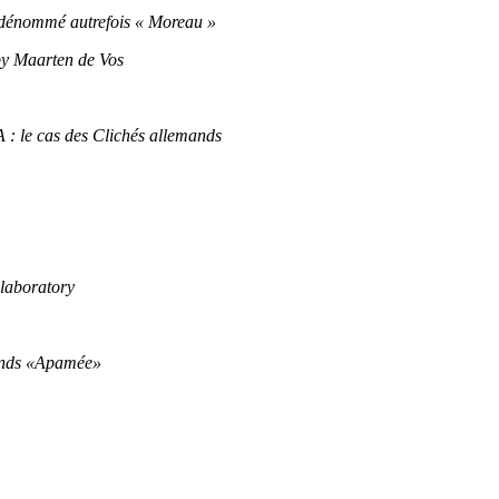
e dénommé autrefois « Moreau »
by Maarten de Vos
 : le cas des Clichés allemands
 laboratory
fonds «Apamée»