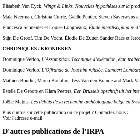
Élisabeth Van Eyck,
Wings & Links. Nouvelles hypothèses sur la pro
Maja Neerman, Christina Currie, Gaëlle Pentier, Steven Saverwyns 
Francesca Schneider et Louise Longneaux,
Étude interdisciplinaire d’
Stijn De Groof, Tim De Vocht, Élodie De Zutter, Sander Raes et Jer
CHRONIQUES / KRONIEKEN
Dominique Verloo,
L’Assomption. Technique d’exécution, état, traite
Dominique Verloo,
L’Offrande de Joachim refusée, Lambert Lombard.
Mathieu Boudin, Marco Bonafini, Tess Van den Brande and Mark V
Estelle De Groote en Klara Peeters,
Een Brussels opschrift uit het int
Joëlle Majois,
Les débuts de la recherche archéologique belge en Syr
Plus d'infos sur cette publication ou ce projet ? Contactez-nous :
Voir l'adresse e-mail
D'autres publications de l'IRPA