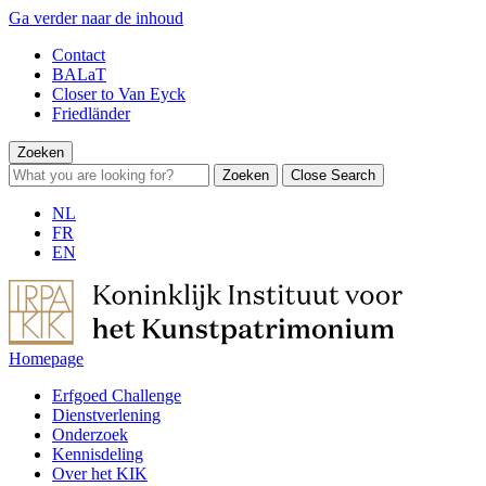
Ga verder naar de inhoud
Contact
BALaT
Closer to Van Eyck
Friedländer
Zoeken
Zoeken
Close Search
NL
FR
EN
Homepage
Erfgoed Challenge
Dienstverlening
Onderzoek
Kennisdeling
Over het KIK