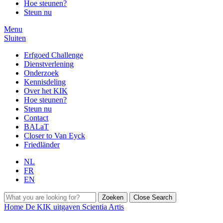
Hoe steunen?
Steun nu
Menu
Sluiten
Erfgoed Challenge
Dienstverlening
Onderzoek
Kennisdeling
Over het KIK
Hoe steunen?
Steun nu
Contact
BALaT
Closer to Van Eyck
Friedländer
NL
FR
EN
Zoeken
Close Search
Home
De KIK uitgaven
Scientia Artis