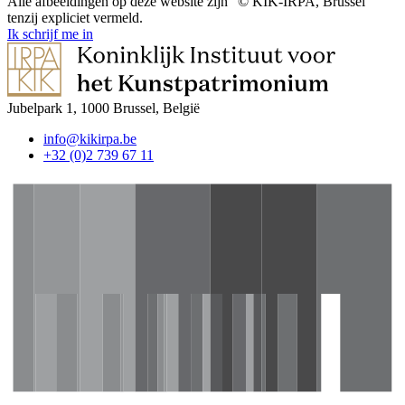
Alle afbeeldingen op deze website zijn "© KIK-IRPA, Brussel"
tenzij expliciet vermeld.
Ik schrijf me in
Jubelpark 1, 1000 Brussel, België
info@kikirpa.be
+32 (0)2 739 67 11