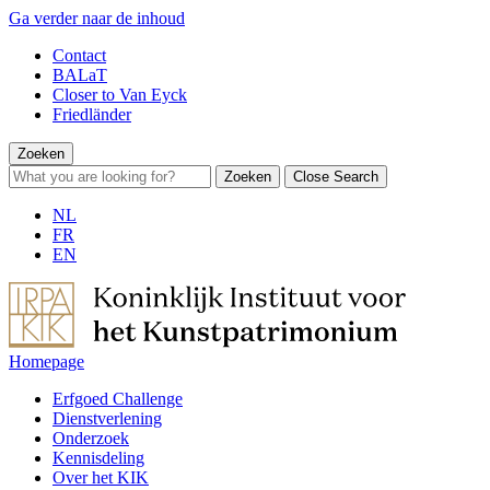
Ga verder naar de inhoud
Contact
BALaT
Closer to Van Eyck
Friedländer
Zoeken
Zoeken
Close Search
NL
FR
EN
Homepage
Erfgoed Challenge
Dienstverlening
Onderzoek
Kennisdeling
Over het KIK