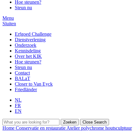
Hoe steunen?
Steun nu
Menu
Sluiten
Erfgoed Challenge
Dienstverlening
Onderzoek
Kennisdeling
Over het KIK
Hoe steunen?
Steun nu
Contact
BALaT
Closer to Van Eyck
Friedländer
NL
FR
EN
Zoeken
Close Search
Home
Conservatie en restauratie
Atelier polychrome houtsculptuur